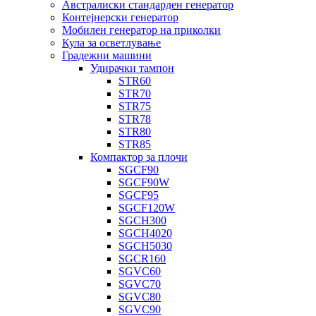
Австралиски стандарден генератор
Контејнерски генератор
Мобилен генератор на приколки
Кула за осветлување
Градежни машини
Удирачки тампон
STR60
STR70
STR75
STR78
STR80
STR85
Компактор за плочи
SGCF90
SGCF90W
SGCF95
SGCF120W
SGCH300
SGCH4020
SGCH5030
SGCR160
SGVC60
SGVC70
SGVC80
SGVC90