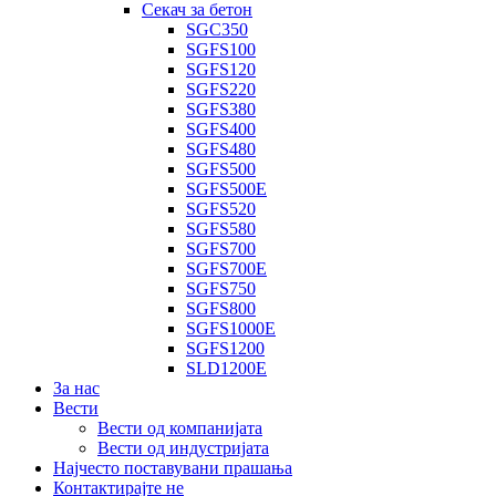
Секач за бетон
SGC350
SGFS100
SGFS120
SGFS220
SGFS380
SGFS400
SGFS480
SGFS500
SGFS500E
SGFS520
SGFS580
SGFS700
SGFS700E
SGFS750
SGFS800
SGFS1000E
SGFS1200
SLD1200E
За нас
Вести
Вести од компанијата
Вести од индустријата
Најчесто поставувани прашања
Контактирајте не