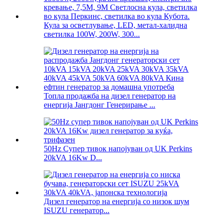
Кула за осветлување, LED, метал-халидна
светилка 100W, 200W, 300...
Топла продажба на дизел генератор на
енергија Јангдонг Генерирање ...
50Hz Супер тивок напојуван од UK Perkins
20kVA 16Kw D...
Дизел генератор на енергија со низок шум
ISUZU генератор...