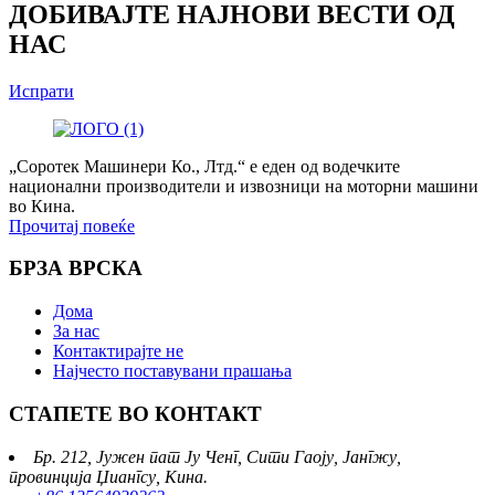
ДОБИВАЈТЕ НАЈНОВИ ВЕСТИ ОД
НАС
Испрати
„Соротек Машинери Ко., Лтд.“ е еден од водечките
национални производители и извозници на моторни машини
во Кина.
Прочитај повеќе
БРЗА ВРСКА
Дома
За нас
Контактирајте не
Најчесто поставувани прашања
СТАПЕТЕ ВО КОНТАКТ
Бр. 212, Јужен пат Ју Ченг, Сити Гаоју, Јангжу,
провинција Џиангсу, Кина.