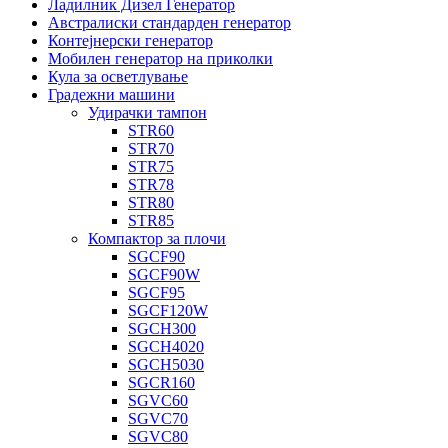
Ладилник Дизел Генератор
Австралиски стандарден генератор
Контејнерски генератор
Мобилен генератор на приколки
Кула за осветлување
Градежни машини
Удирачки тампон
STR60
STR70
STR75
STR78
STR80
STR85
Компактор за плочи
SGCF90
SGCF90W
SGCF95
SGCF120W
SGCH300
SGCH4020
SGCH5030
SGCR160
SGVC60
SGVC70
SGVC80