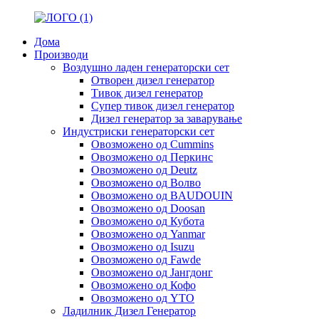
Дома
Производи
Воздушно ладен генераторски сет
Отворен дизел генератор
Тивок дизел генератор
Супер тивок дизел генератор
Дизел генератор за заварување
Индустриски генераторски сет
Овозможено од Cummins
Овозможено од Перкинс
Овозможено од Deutz
Овозможено од Волво
Овозможено од BAUDOUIN
Овозможено од Doosan
Овозможено од Кубота
Овозможено од Yanmar
Овозможено од Isuzu
Овозможено од Fawde
Овозможено од Јангдонг
Овозможено од Кофо
Овозможено од YTO
Ладилник Дизел Генератор