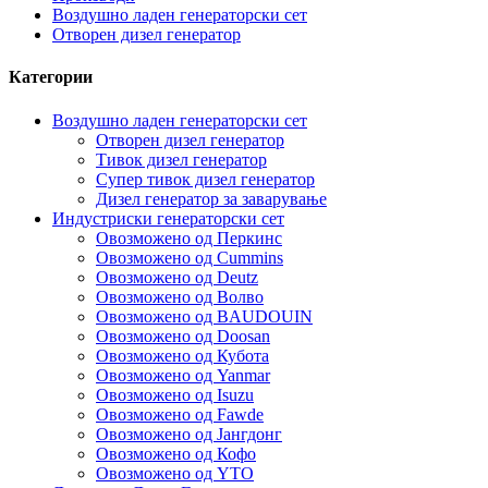
Воздушно ладен генераторски сет
Отворен дизел генератор
Категории
Воздушно ладен генераторски сет
Отворен дизел генератор
Тивок дизел генератор
Супер тивок дизел генератор
Дизел генератор за заварување
Индустриски генераторски сет
Овозможено од Перкинс
Овозможено од Cummins
Овозможено од Deutz
Овозможено од Волво
Овозможено од BAUDOUIN
Овозможено од Doosan
Овозможено од Кубота
Овозможено од Yanmar
Овозможено од Isuzu
Овозможено од Fawde
Овозможено од Јангдонг
Овозможено од Кофо
Овозможено од YTO